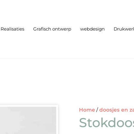
Realisaties
Grafisch ontwerp
webdesign
Drukwer
Home
/
doosjes en z
Stokdoo