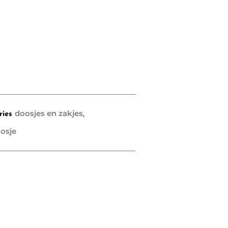
doosjes en zakjes
ries
,
osje