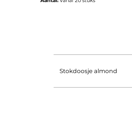
Aantal:
Vanaf 20 stuks
Stokdoosje almond