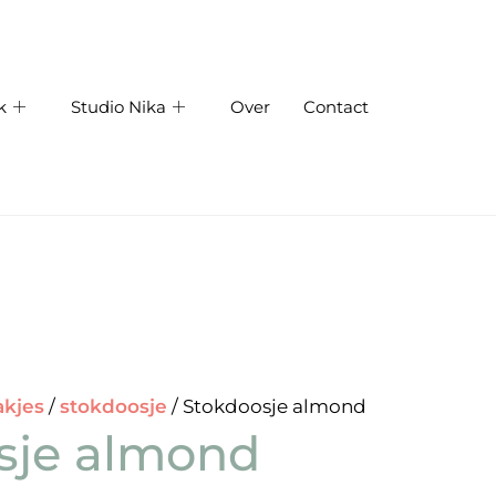
k
Studio Nika
Over
Contact
akjes
/
stokdoosje
/ Stokdoosje almond
sje almond