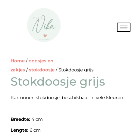
Spring
naar
de
inhoud
Home
/
doosjes en
zakjes
/
stokdoosje
/ Stokdoosje grijs
Stokdoosje grijs
Kartonnen stokdoosje, beschikbaar in vele kleuren.
Breedte:
4 cm
Lengte:
6 cm