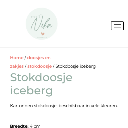
Spring
naar
de
inhoud
Home
/
doosjes en
zakjes
/
stokdoosje
/ Stokdoosje iceberg
Stokdoosje
iceberg
Kartonnen stokdoosje, beschikbaar in vele kleuren.
Breedte:
4 cm