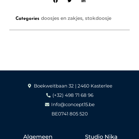
doosjes en zakjes
stokdoosje
Categories
,
Boekweitbaan 32 | 2460 Kasterlee
(+32) 498 71 68 96
Info@concept15.be
BE0741 805 520
Algemeen
Studio Nika