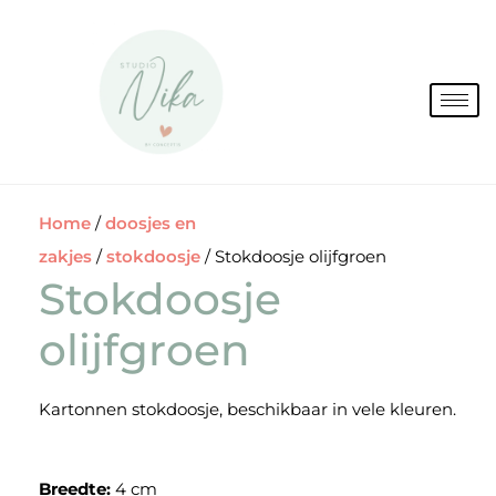
Spring
naar
de
inhoud
Home
/
doosjes en
zakjes
/
stokdoosje
/ Stokdoosje olijfgroen
Stokdoosje
olijfgroen
Kartonnen stokdoosje, beschikbaar in vele kleuren.
Breedte:
4 cm