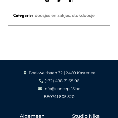
doosjes en zakjes
stokdoosje
Categories
,
Boekweitbaan 32 | 2460 Kasterlee
(+32) 498 71 68 96
Info@concept15.be
BE0741 805 520
Algemeen
Studio Nika