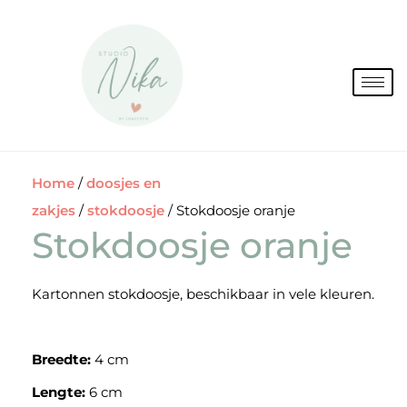
Spring
naar
de
inhoud
Home
/
doosjes en
zakjes
/
stokdoosje
/ Stokdoosje oranje
Stokdoosje oranje
Kartonnen stokdoosje, beschikbaar in vele kleuren.
Breedte:
4 cm
Lengte:
6 cm