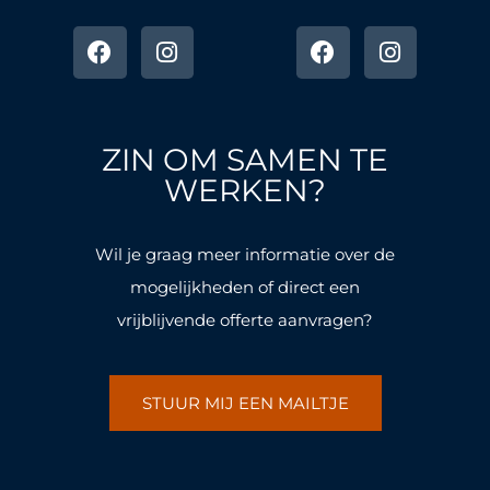
F
I
F
I
a
n
a
n
c
s
c
s
e
t
e
t
b
a
b
a
o
g
o
g
ZIN OM SAMEN TE
o
r
o
r
k
a
k
a
WERKEN?
-
m
-
m
f
f
Wil je graag meer informatie over de
mogelijkheden of direct een
vrijblijvende offerte aanvragen?
STUUR MIJ EEN MAILTJE