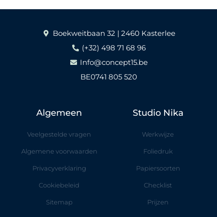
Boekweitbaan 32 | 2460 Kasterlee
(+32) 498 71 68 96
Info@concept15.be
BE0741 805 520
Algemeen
Studio Nika
Veelgestelde vragen
Werkwijze
Algemene voorwaarden
Foliedruk
Privacyverklaring
Papiersoorten
Cookiebeleid
Checklist
Sitemap
Prijzen