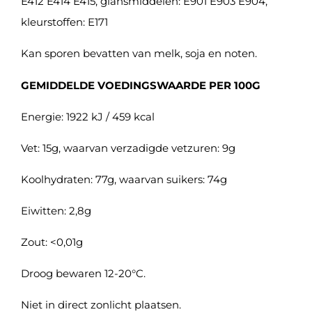
E412 E414 E415, glansmiddelen: E901 E903 E904,
kleurstoffen: E171
Kan sporen bevatten van melk, soja en noten.
GEMIDDELDE VOEDINGSWAARDE PER 100G
Energie: 1922 kJ / 459 kcal
Vet: 15g, waarvan verzadigde vetzuren: 9g
Koolhydraten: 77g, waarvan suikers: 74g
Eiwitten: 2,8g
Zout: <0,01g
Droog bewaren 12-20°C.
Niet in direct zonlicht plaatsen.