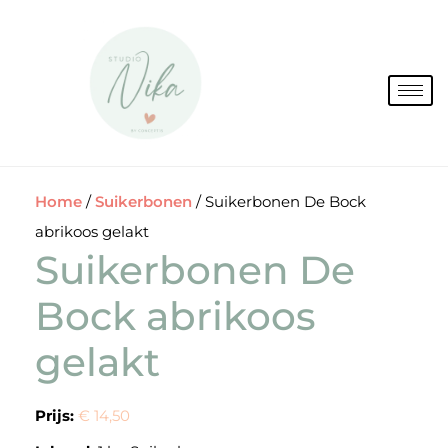
Spring
naar
de
inhoud
Home
/
Suikerbonen
/ Suikerbonen De Bock
abrikoos gelakt
Suikerbonen De
Bock abrikoos
gelakt
Prijs:
€ 14,50