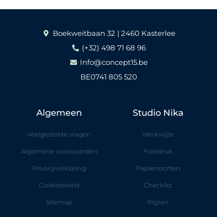
Boekweitbaan 32 | 2460 Kasterlee
(+32) 498 71 68 96
Info@concept15.be
BE0741 805 520
Algemeen
Studio Nika
Veelgestelde vragen
Werkwijze
Algemene voorwaarden
Foliedruk
Privacyverklaring
Papiersoorten
Cookiebeleid
Checklist
Sitemap
Prijzen