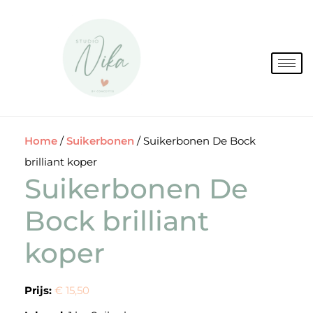
Spring
naar
de
inhoud
Home
/
Suikerbonen
/ Suikerbonen De Bock
brilliant koper
Suikerbonen De
Bock brilliant
koper
Prijs:
€ 15,50