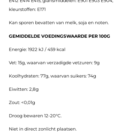
E412 E414 E415, glansmiddelen: E901 E903 E904,
kleurstoffen: E171
Kan sporen bevatten van melk, soja en noten.
GEMIDDELDE VOEDINGSWAARDE PER 100G
Energie: 1922 kJ / 459 kcal
Vet: 15g, waarvan verzadigde vetzuren: 9g
Koolhydraten: 77g, waarvan suikers: 74g
Eiwitten: 2,8g
Zout: <0,01g
Droog bewaren 12-20°C.
Niet in direct zonlicht plaatsen.