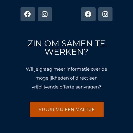
F
I
F
I
a
n
a
n
c
s
c
s
e
t
e
t
b
a
b
a
o
g
o
g
ZIN OM SAMEN TE
o
r
o
r
k
a
k
a
WERKEN?
-
m
-
m
f
f
Wil je graag meer informatie over de
mogelijkheden of direct een
vrijblijvende offerte aanvragen?
STUUR MIJ EEN MAILTJE