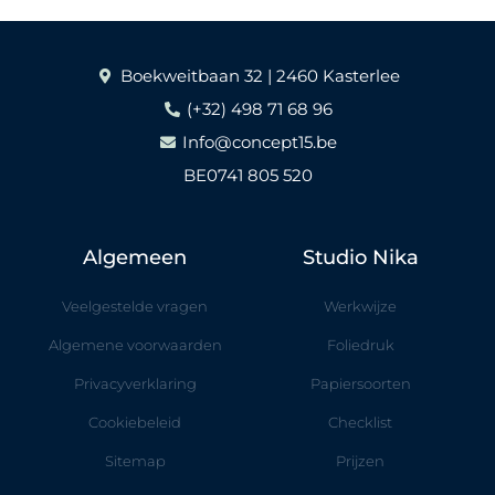
Boekweitbaan 32 | 2460 Kasterlee
(+32) 498 71 68 96
Info@concept15.be
BE0741 805 520
Algemeen
Studio Nika
Veelgestelde vragen
Werkwijze
Algemene voorwaarden
Foliedruk
Privacyverklaring
Papiersoorten
Cookiebeleid
Checklist
Sitemap
Prijzen