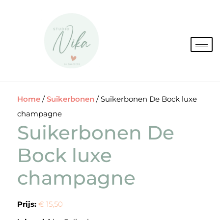
Spring
naar
de
inhoud
Home
/
Suikerbonen
/ Suikerbonen De Bock luxe
champagne
Suikerbonen De
Bock luxe
champagne
Prijs:
€ 15,50