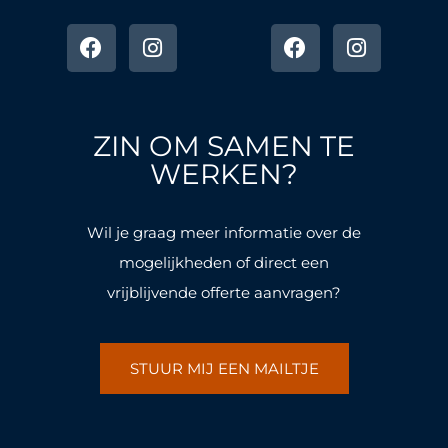
F
I
F
I
a
n
a
n
c
s
c
s
e
t
e
t
b
a
b
a
o
g
o
g
ZIN OM SAMEN TE
o
r
o
r
k
a
k
a
WERKEN?
-
m
-
m
f
f
Wil je graag meer informatie over de
mogelijkheden of direct een
vrijblijvende offerte aanvragen?
STUUR MIJ EEN MAILTJE