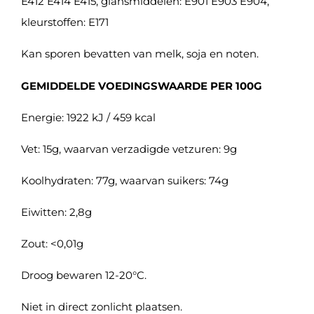
E412 E414 E415, glansmiddelen: E901 E903 E904,
kleurstoffen: E171
Kan sporen bevatten van melk, soja en noten.
GEMIDDELDE VOEDINGSWAARDE PER 100G
Energie: 1922 kJ / 459 kcal
Vet: 15g, waarvan verzadigde vetzuren: 9g
Koolhydraten: 77g, waarvan suikers: 74g
Eiwitten: 2,8g
Zout: <0,01g
Droog bewaren 12-20°C.
Niet in direct zonlicht plaatsen.