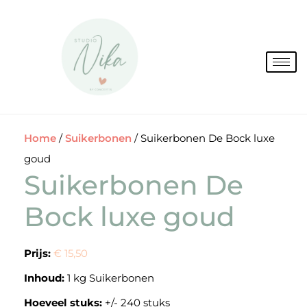
Spring
naar
de
inhoud
Home
/
Suikerbonen
/ Suikerbonen De Bock luxe
goud
Suikerbonen De
Bock luxe goud
Prijs:
€ 15,50
Inhoud:
1 kg Suikerbonen
Hoeveel stuks:
+/- 240 stuks