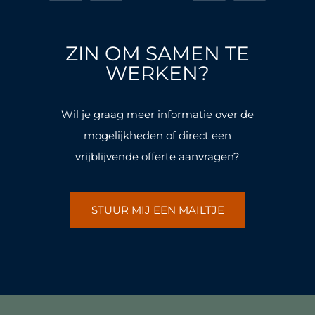
e
t
e
t
b
a
b
a
o
g
o
g
ZIN OM SAMEN TE
o
r
o
r
k
a
k
a
WERKEN?
-
m
-
m
f
f
Wil je graag meer informatie over de
mogelijkheden of direct een
vrijblijvende offerte aanvragen?
STUUR MIJ EEN MAILTJE