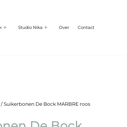
k
Studio Nika
Over
Contact
/ Suikerbonen De Bock MARBRE roos
onen De Bock