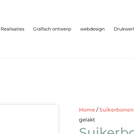
Realisaties
Grafisch ontwerp
webdesign
Drukwer
Home
/
Suikerbonen
gelakt
Suikerb