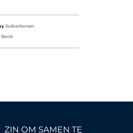
Suikerbonen
ry
 Bock
ZIN OM SAMEN TE