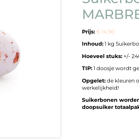
MARBRE 
Prijs:
€ 14,90
Inhoud:
1 kg Suikerb
Hoeveel stuks:
+/- 24
TIP:
1 doosje wordt g
Opgelet:
de kleuren o
werkelijkheid!
Suikerbonen worden 
doopsuiker totaalpa