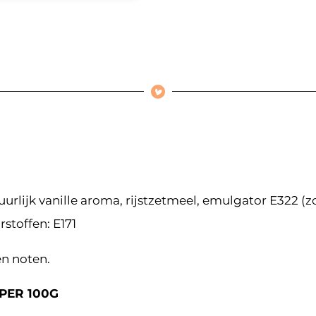
urlijk vanille aroma, rijstzetmeel, emulgator E322 (
stoffen: E171
en noten.
PER 100G