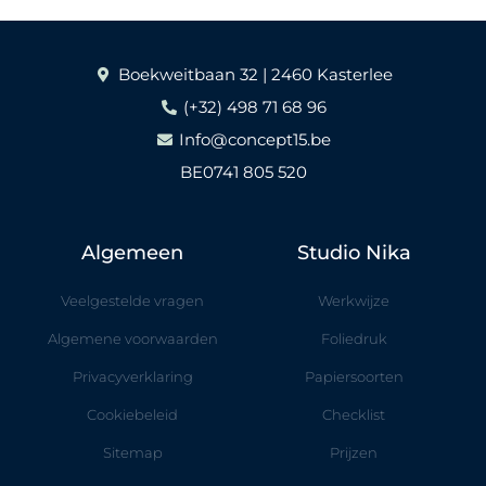
Boekweitbaan 32 | 2460 Kasterlee
(+32) 498 71 68 96
Info@concept15.be
BE0741 805 520
Algemeen
Studio Nika
Veelgestelde vragen
Werkwijze
Algemene voorwaarden
Foliedruk
Privacyverklaring
Papiersoorten
Cookiebeleid
Checklist
Sitemap
Prijzen