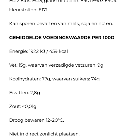
E412 E414 E415, glansmiddelen: E901 E903 E904,
kleurstoffen: E171
Kan sporen bevatten van melk, soja en noten.
GEMIDDELDE VOEDINGSWAARDE PER 100G
Energie: 1922 kJ / 459 kcal
Vet: 15g, waarvan verzadigde vetzuren: 9g
Koolhydraten: 77g, waarvan suikers: 74g
Eiwitten: 2,8g
Zout: <0,01g
Droog bewaren 12-20°C.
Niet in direct zonlicht plaatsen.