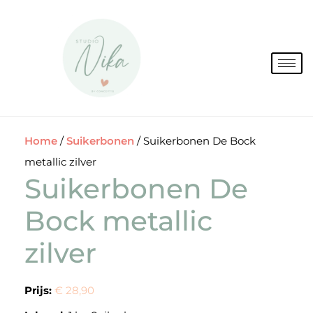
Spring
naar
de
inhoud
Home
/
Suikerbonen
/ Suikerbonen De Bock
metallic zilver
Suikerbonen De
Bock metallic
zilver
Prijs:
€ 28,90