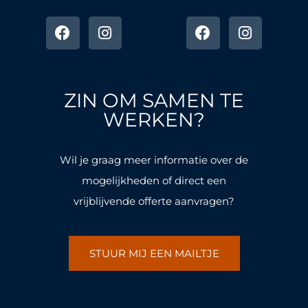
F
I
F
I
a
n
a
n
c
s
c
s
e
t
e
t
b
a
b
a
o
g
o
g
ZIN OM SAMEN TE
o
r
o
r
k
a
k
a
WERKEN?
-
m
-
m
f
f
Wil je graag meer informatie over de
mogelijkheden of direct een
vrijblijvende offerte aanvragen?
STUUR MIJ EEN MAILTJE