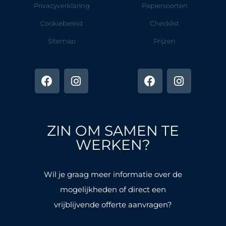
Privacyverklaring
Papiersoorten
Cookiebeleid
Checklist
Sitemap
Prijzen
F
I
F
I
a
n
a
n
c
s
c
s
e
t
e
t
b
a
b
a
o
g
o
g
ZIN OM SAMEN TE
o
r
o
r
k
a
k
a
WERKEN?
-
m
-
m
f
f
Wil je graag meer informatie over de
mogelijkheden of direct een
vrijblijvende offerte aanvragen?