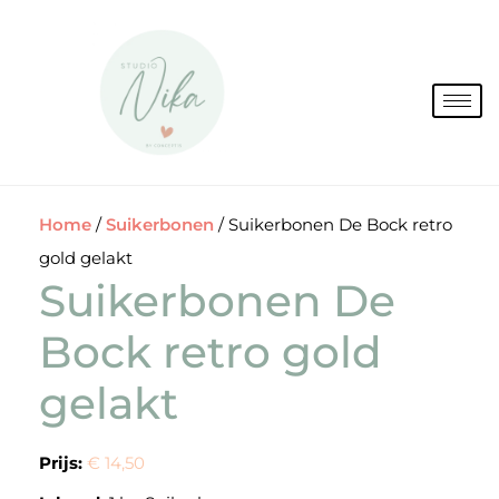
Spring
naar
de
inhoud
Home
/
Suikerbonen
/ Suikerbonen De Bock retro
gold gelakt
Suikerbonen De
Bock retro gold
gelakt
Prijs:
€ 14,50