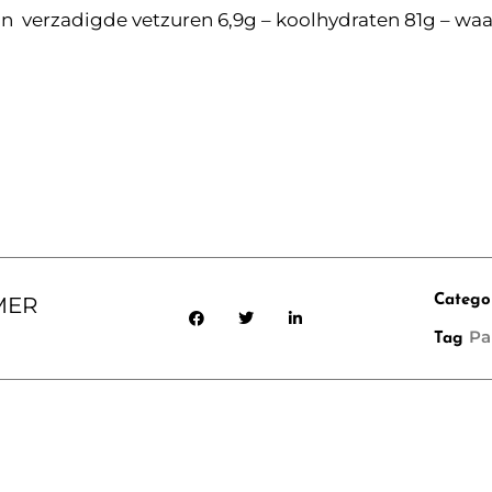
van verzadigde vetzuren 6,9g – koolhydraten 81g – waar
MER
Catego
Pa
Tag