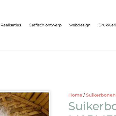
Realisaties
Grafisch ontwerp
webdesign
Drukwer
Home
/
Suikerbonen
Suikerb