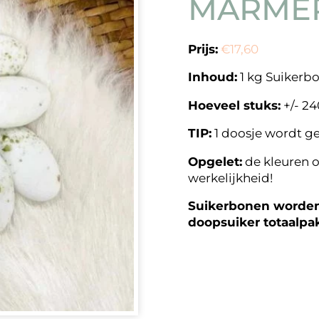
MARMER
Prijs:
€17,60
Inhoud:
1 kg Suikerb
Hoeveel stuks:
+/- 24
TIP:
1 doosje wordt g
Opgelet:
de kleuren o
werkelijkheid!
Suikerbonen worden 
doopsuiker totaalpa