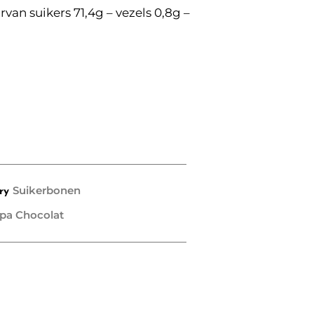
van suikers 71,4g – vezels 0,8g –
Suikerbonen
ry
pa Chocolat