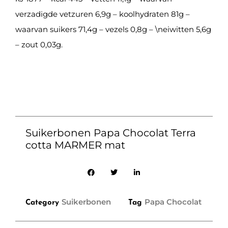
verzadigde vetzuren 6,9g – koolhydraten 81g –
waarvan suikers 71,4g – vezels 0,8g – \neiwitten 5,6g
– zout 0,03g.
Suikerbonen Papa Chocolat Terra
cotta MARMER mat
Suikerbonen
Papa Chocolat
Category
Tag