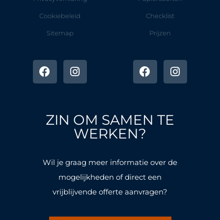
Cookiebeleid
Checklist
Sitemap
Prijzen
F
I
F
I
a
n
a
n
c
s
c
s
e
t
e
t
b
a
b
a
o
g
o
g
ZIN OM SAMEN TE
o
r
o
r
k
a
k
a
WERKEN?
-
m
-
m
f
f
Wil je graag meer informatie over de
mogelijkheden of direct een
vrijblijvende offerte aanvragen?