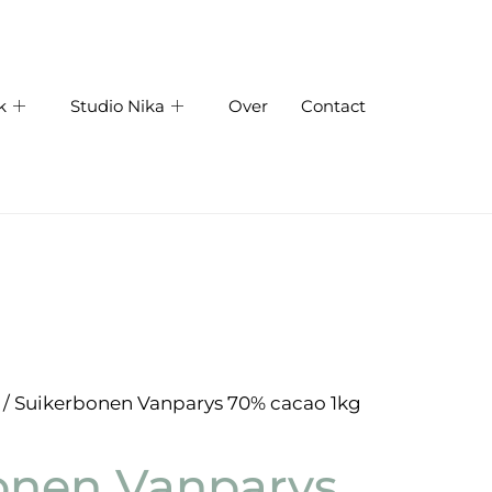
k
Studio Nika
Over
Contact
/ Suikerbonen Vanparys 70% cacao 1kg
onen Vanparys