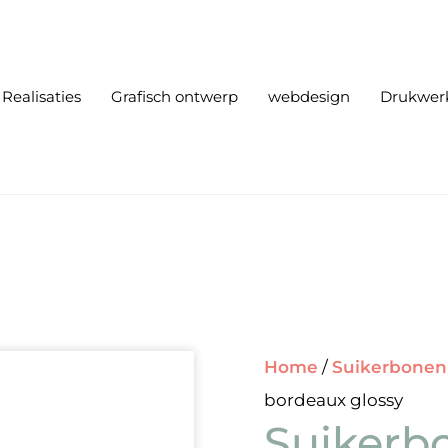
Realisaties
Grafisch ontwerp
webdesign
Drukwer
Home
/
Suikerbonen
bordeaux glossy
Suikerb