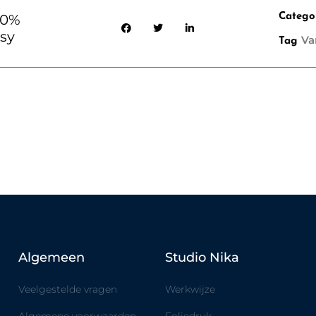
70%
Catego
sy
Va
Tag
Algemeen
Studio Nika
Veelgestelde vragen
Werkwijze