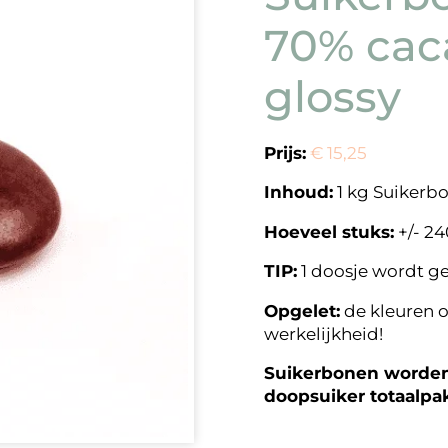
70% cac
glossy
Prijs:
€ 15,25
Inhoud:
1 kg Suikerb
Hoeveel stuks:
+/- 24
TIP:
1 doosje wordt g
Opgelet:
de kleuren o
werkelijkheid!
Suikerbonen worden 
doopsuiker totaalpa