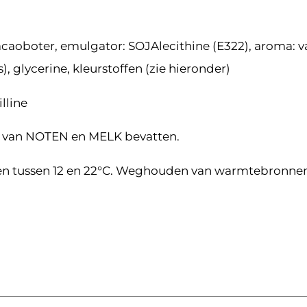
caoboter, emulgator: SOJAlecithine (E322), aroma: van
 glycerine, kleurstoffen (zie hieronder)
lline
 van NOTEN en MELK bevatten.
n tussen 12 en 22°C. Weghouden van warmtebronnen e