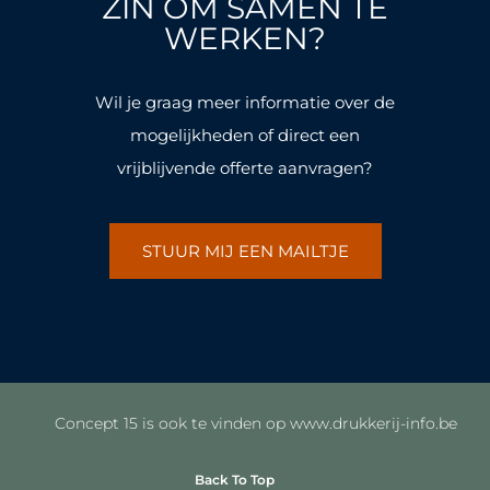
ZIN OM SAMEN TE
o
r
o
r
k
a
k
a
WERKEN?
-
m
-
m
f
f
Wil je graag meer informatie over de
mogelijkheden of direct een
vrijblijvende offerte aanvragen?
STUUR MIJ EEN MAILTJE
Concept 15 is ook te vinden op www.drukkerij-info.be
Back To Top