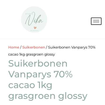
Spring
naar
de
inhoud
Home
/
Suikerbonen
/ Suikerbonen Vanparys 70%
cacao 1kg grasgroen glossy
Suikerbonen
Vanparys 70%
cacao 1kg
grasgroen glossy