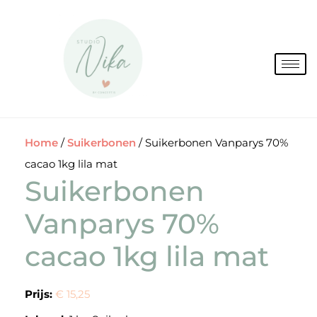
Spring
naar
de
inhoud
Home
/
Suikerbonen
/ Suikerbonen Vanparys 70%
cacao 1kg lila mat
Suikerbonen
Vanparys 70%
cacao 1kg lila mat
Prijs:
€ 15,25