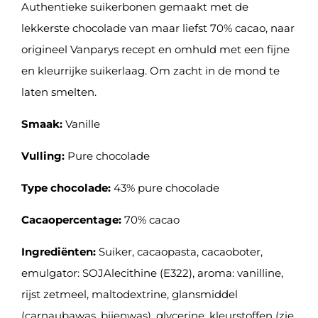
Authentieke suikerbonen gemaakt met de
lekkerste chocolade van maar liefst 70% cacao, naar
origineel Vanparys recept en omhuld met een fijne
en kleurrijke suikerlaag. Om zacht in de mond te
laten smelten.
Smaak:
Vanille
Vulling:
Pure chocolade
Type chocolade:
43% pure chocolade
Cacaopercentage:
70% cacao
Ingrediënten:
Suiker, cacaopasta, cacaoboter,
emulgator: SOJAlecithine (E322), aroma: vanilline,
rijst zetmeel, maltodextrine, glansmiddel
(carnaubawas, bijenwas), glycerine, kleurstoffen (zie