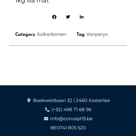
1kg lila mat
Suikerbonen
Vanparys
Category
Tag
Boekweitbaan 32 | 2460 Kasterlee
(+32) 498 71 68 96
Info@concept15.be
BE0741 805 520