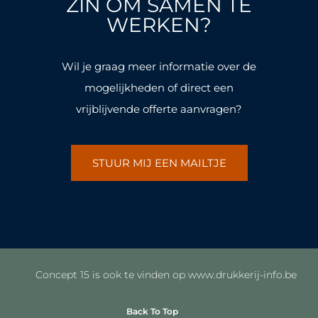
ZIN OM SAMEN TE
o
r
o
r
k
a
k
a
WERKEN?
-
m
-
m
f
f
Wil je graag meer informatie over de
mogelijkheden of direct een
vrijblijvende offerte aanvragen?
STUUR MIJ EEN MAILTJE
Concept 15 is ook te vinden op www.drukkerij-info.be
Back To Top