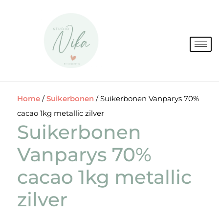
Spring
naar
de
inhoud
Home
/
Suikerbonen
/ Suikerbonen Vanparys 70%
cacao 1kg metallic zilver
Suikerbonen
Vanparys 70%
cacao 1kg metallic
zilver