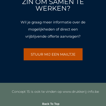
ZIN OM SAMEN TE
o
r
o
r
k
a
k
a
WERKEN?
-
m
-
m
f
f
Wil je graag meer informatie over de
mogelijkheden of direct een
vrijblijvende offerte aanvragen?
STUUR MIJ EEN MAILTJE
Concept 15 is ook te vinden op www.drukkerij-info.be
Back To Top