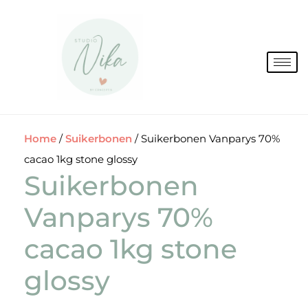
Spring
naar
de
inhoud
Home
/
Suikerbonen
/ Suikerbonen Vanparys 70%
cacao 1kg stone glossy
Suikerbonen
Vanparys 70%
cacao 1kg stone
glossy