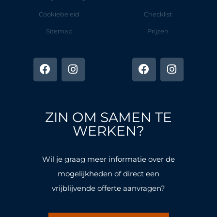
Cookiebeleid
Checklist
Sitemap
Prijzen
F
I
F
I
a
n
a
n
c
s
c
s
e
t
e
t
b
a
b
a
o
g
o
g
ZIN OM SAMEN TE
o
r
o
r
k
a
k
a
WERKEN?
-
m
-
m
f
f
Wil je graag meer informatie over de
mogelijkheden of direct een
vrijblijvende offerte aanvragen?