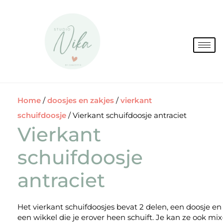
Spring
naar
de
inhoud
Home
/
doosjes en zakjes
/
vierkant
schuifdoosje
/ Vierkant schuifdoosje antraciet
Vierkant
schuifdoosje
antraciet
Het vierkant schuifdoosjes bevat 2 delen, een doosje en
een wikkel die je erover heen schuift. Je kan ze ook mix