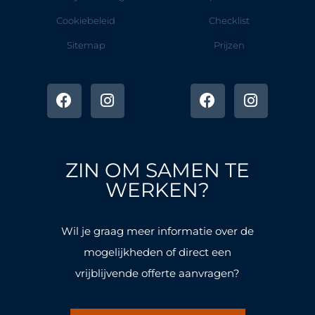
Cookiebeleid
Checklist
Sitemap
Prijzen
F
I
F
I
a
n
a
n
c
s
c
s
e
t
e
t
b
a
b
a
o
g
o
g
ZIN OM SAMEN TE
o
r
o
r
k
a
k
a
WERKEN?
-
m
-
m
f
f
Wil je graag meer informatie over de
mogelijkheden of direct een
vrijblijvende offerte aanvragen?