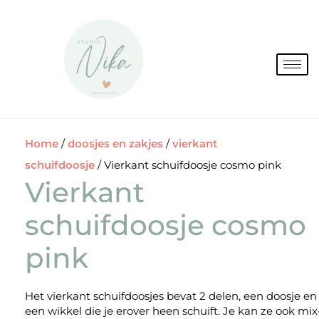
Spring
naar
de
inhoud
Home
/
doosjes en zakjes
/
vierkant
schuifdoosje
/ Vierkant schuifdoosje cosmo pink
Vierkant
schuifdoosje cosmo
pink
Het vierkant schuifdoosjes bevat 2 delen, een doosje en
een wikkel die je erover heen schuift. Je kan ze ook mix