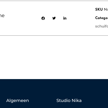
SKU
N
me
Catego
schuif
Algemeen
Studio Nika