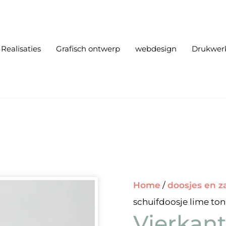
Realisaties
Grafisch ontwerp
webdesign
Drukwer
Home
/
doosjes en z
schuifdoosje lime ton
Vierkant