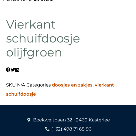
Vierkant
schuifdoosje
olijfgroen
SKU
N/A
Categories
doosjes en zakjes
,
vierkant
schuifdoosje
Boekweitbaan 32 | 2460 Kasterlee
(+32) 498 71 68 96