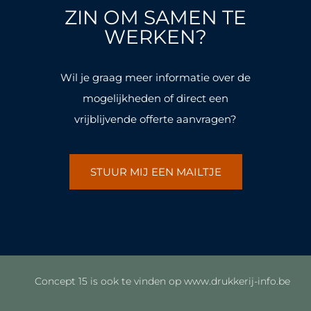
o
g
o
g
ZIN OM SAMEN TE
o
r
o
r
k
a
k
a
WERKEN?
-
m
-
m
f
f
Wil je graag meer informatie over de
mogelijkheden of direct een
vrijblijvende offerte aanvragen?
STUUR MIJ EEN MAILTJE
Concept 15 is ook te vinden op www.drukkerij-info.be