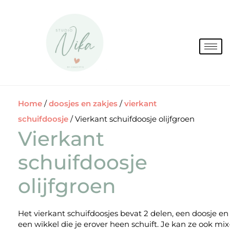
Spring
naar
de
inhoud
Home
/
doosjes en zakjes
/
vierkant
schuifdoosje
/ Vierkant schuifdoosje olijfgroen
Vierkant
schuifdoosje
olijfgroen
Het vierkant schuifdoosjes bevat 2 delen, een doosje en
een wikkel die je erover heen schuift. Je kan ze ook mix