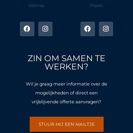
Sitemap
Prijzen
F
I
F
I
a
n
a
n
c
s
c
s
e
t
e
t
b
a
b
a
o
g
o
g
ZIN OM SAMEN TE
o
r
o
r
k
a
k
a
WERKEN?
-
m
-
m
f
f
Wil je graag meer informatie over de
mogelijkheden of direct een
vrijblijvende offerte aanvragen?
STUUR MIJ EEN MAILTJE