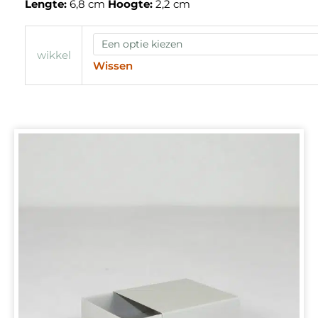
Lengte:
6,8 cm
Hoogte:
2,2 cm
wikkel
Wissen