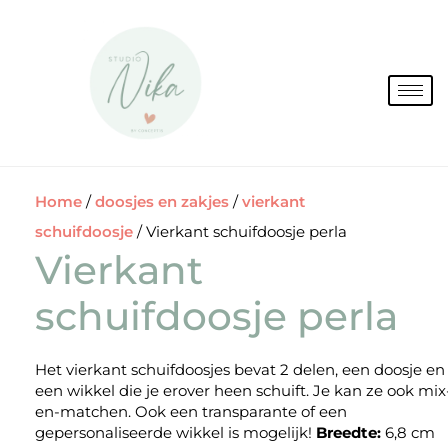
Spring
naar
de
inhoud
Home
/
doosjes en zakjes
/
vierkant
schuifdoosje
/ Vierkant schuifdoosje perla
Vierkant
schuifdoosje perla
Het vierkant schuifdoosjes bevat 2 delen, een doosje en
een wikkel die je erover heen schuift. Je kan ze ook mix
en-matchen. Ook een transparante of een
gepersonaliseerde wikkel is mogelijk!
Breedte:
6,8 cm