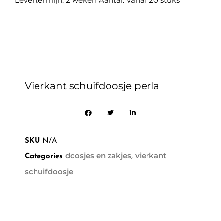
Levertermijn: 2 weken Aantal: Vanaf 20 stuks
Vierkant schuifdoosje perla
SKU
N/A
doosjes en zakjes
vierkant
Categories
,
schuifdoosje