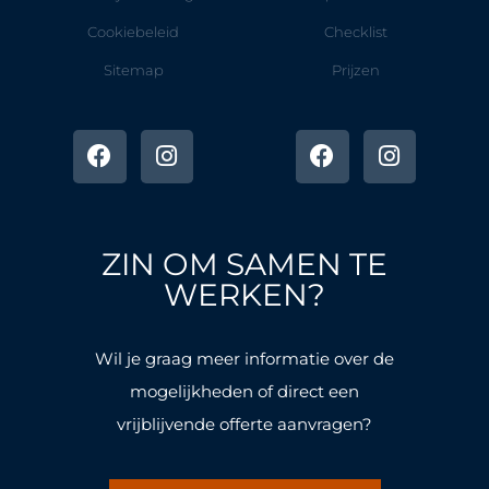
Cookiebeleid
Checklist
Sitemap
Prijzen
F
I
F
I
a
n
a
n
c
s
c
s
e
t
e
t
b
a
b
a
o
g
o
g
ZIN OM SAMEN TE
o
r
o
r
k
a
k
a
WERKEN?
-
m
-
m
f
f
Wil je graag meer informatie over de
mogelijkheden of direct een
vrijblijvende offerte aanvragen?