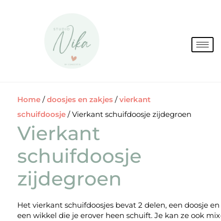
Spring
naar
de
inhoud
Home
/
doosjes en zakjes
/
vierkant
schuifdoosje
/ Vierkant schuifdoosje zijdegroen
Vierkant
schuifdoosje
zijdegroen
Het vierkant schuifdoosjes bevat 2 delen, een doosje en
een wikkel die je erover heen schuift. Je kan ze ook mix