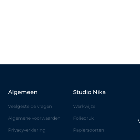
Algemeen
Studio Nika
Veelgestelde vragen
Werkwijze
Algemene voorwaarden
Foliedruk
Privacyverklaring
Papiersoorten