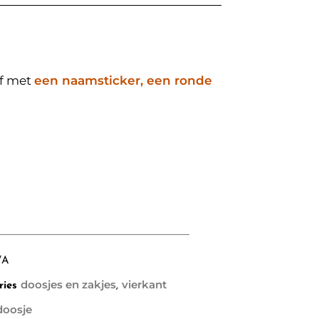
af met
een naamsticker, een ronde
/A
doosjes en zakjes
vierkant
ries
,
doosje