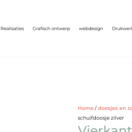
Realisaties
Grafisch ontwerp
webdesign
Drukwer
Home
/
doosjes en z
schuifdoosje zilver
Vierkant