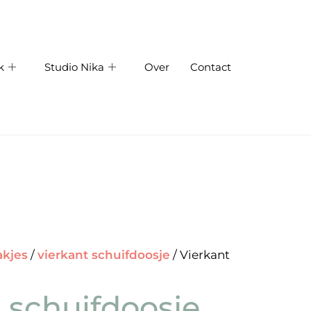
k
Studio Nika
Over
Contact
akjes
/
vierkant schuifdoosje
/ Vierkant
 schuifdoosje