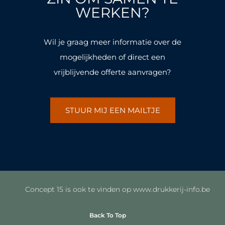
k
a
k
a
WERKEN?
-
m
-
m
f
f
Wil je graag meer informatie over de
mogelijkheden of direct een
vrijblijvende offerte aanvragen?
STUUR MIJ EEN MAILTJE
Concept 15 is ook te vinden op www.drukkerij-info.be
Back To Top