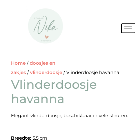
Spring
naar
de
inhoud
Home
/
doosjes en
zakjes
/
vlinderdoosje
/ Vlinderdoosje havanna
Vlinderdoosje
havanna
Elegant vlinderdoosje, beschikbaar in vele kleuren.
Breedte:
5,5 cm