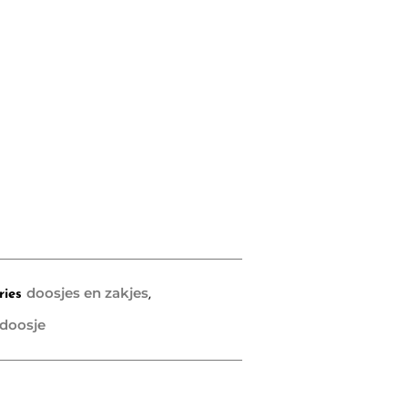
doosjes en zakjes
ries
,
rdoosje