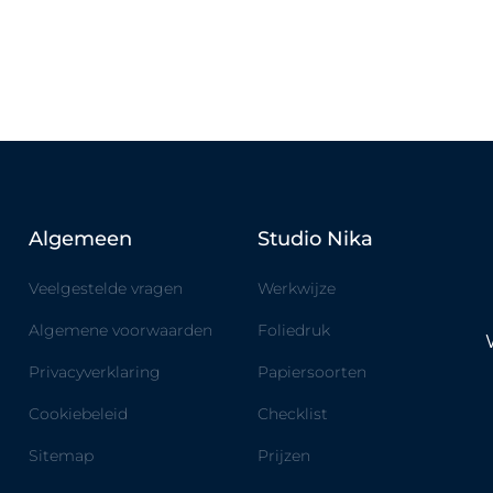
Algemeen
Studio Nika
Veelgestelde vragen
Werkwijze
Algemene voorwaarden
Foliedruk
Privacyverklaring
Papiersoorten
Cookiebeleid
Checklist
Sitemap
Prijzen