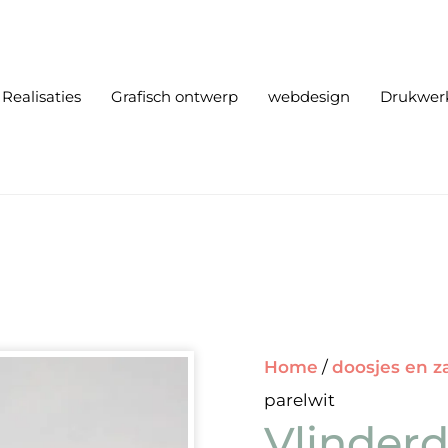
Realisaties
Grafisch ontwerp
webdesign
Drukwer
Home
/
doosjes en z
parelwit
Vlinderd