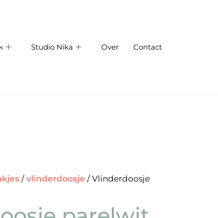
k
Studio Nika
Over
Contact
akjes
/
vlinderdoosje
/ Vlinderdoosje
oosje parelwit