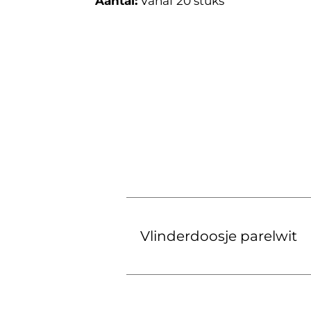
Aantal:
Vanaf 20 stuks
Vlinderdoosje parelwit