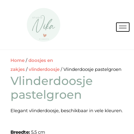
Spring
naar
de
inhoud
Home
/
doosjes en
zakjes
/
vlinderdoosje
/ Vlinderdoosje pastelgroen
Vlinderdoosje
pastelgroen
Elegant vlinderdoosje, beschikbaar in vele kleuren.
Breedte:
5,5 cm