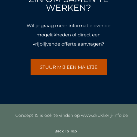
k
a
k
a
WERKEN?
-
m
-
m
f
f
Wil je graag meer informatie over de
mogelijkheden of direct een
vrijblijvende offerte aanvragen?
STUUR MIJ EEN MAILTJE
Concept 15 is ook te vinden op www.drukkerij-info.be
Back To Top