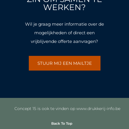
k
a
k
a
WERKEN?
-
m
-
m
f
f
Wil je graag meer informatie over de
mogelijkheden of direct een
vrijblijvende offerte aanvragen?
STUUR MIJ EEN MAILTJE
Concept 15 is ook te vinden op www.drukkerij-info.be
Back To Top