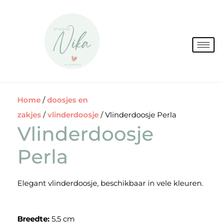
Spring
naar
de
inhoud
Home
/
doosjes en
zakjes
/
vlinderdoosje
/ Vlinderdoosje Perla
Vlinderdoosje
Perla
Elegant vlinderdoosje, beschikbaar in vele kleuren.
Breedte:
5,5 cm