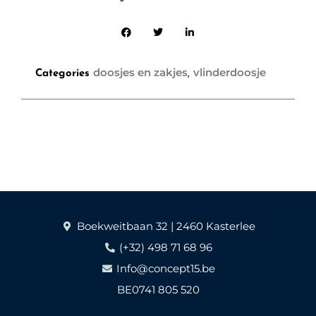
doosjes en zakjes
vlinderdoosje
Categories
,
Boekweitbaan 32 | 2460 Kasterlee
(+32) 498 71 68 96
Info@concept15.be
BE0741 805 520