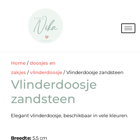
Spring
naar
de
inhoud
Home
/
doosjes en
zakjes
/
vlinderdoosje
/ Vlinderdoosje zandsteen
Vlinderdoosje
zandsteen
Elegant vlinderdoosje, beschikbaar in vele kleuren.
Breedte:
5,5 cm