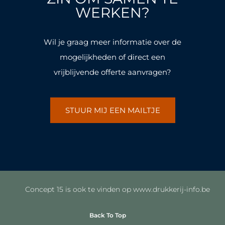
k
a
k
a
WERKEN?
-
m
-
m
f
f
Wil je graag meer informatie over de
mogelijkheden of direct een
vrijblijvende offerte aanvragen?
STUUR MIJ EEN MAILTJE
Concept 15 is ook te vinden op www.drukkerij-info.be
Back To Top