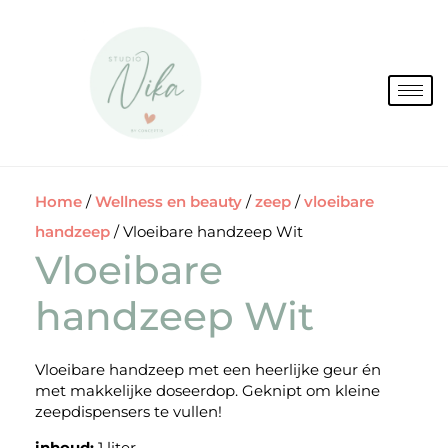
Spring
naar
de
inhoud
Home
/
Wellness en beauty
/
zeep
/
vloeibare
handzeep
/ Vloeibare handzeep Wit
Vloeibare
handzeep Wit
Vloeibare handzeep met een heerlijke geur én
met makkelijke doseerdop. Geknipt om kleine
zeepdispensers te vullen!
inhoud:
1 liter