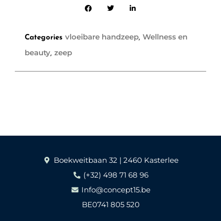
vloeibare handzeep
Wellness en
Categories
,
beauty
zeep
,
Boekweitbaan 32 | 2460 Kasterlee
(+32) 498 71 68 96
Info@concept15.be
BE0741 805 520