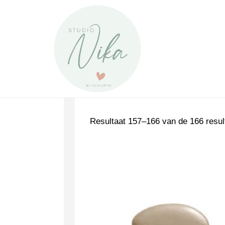
Spring
naar
de
inhoud
Resultaat 157–166 van de 166 resul