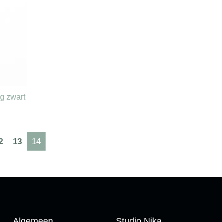
g zwart
2
13
14
Algemeen
Studio Nika