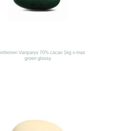
kerbonen Vanparys 70% cacao 1kg x-mas
groen glossy