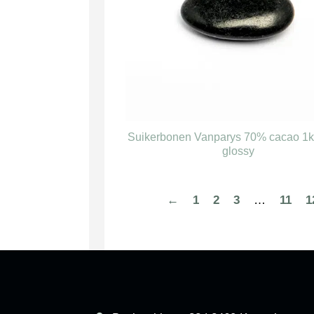
Suikerbonen Vanparys 70% cacao 1k
glossy
←
1
2
3
…
11
1