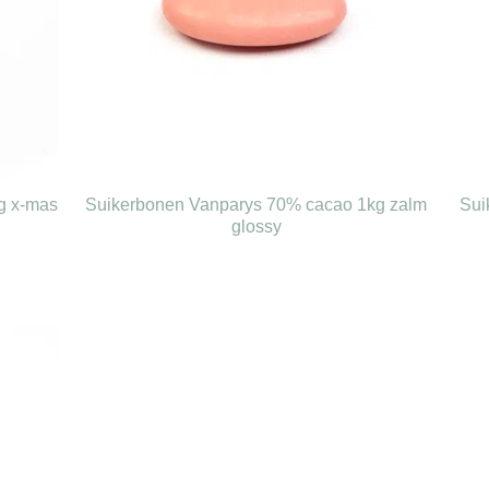
g x-mas
Suikerbonen Vanparys 70% cacao 1kg zalm
Sui
glossy