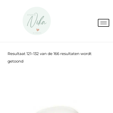
Spring
naar
de
inhoud
Resultaat 121–132 van de 166 resultaten wordt
getoond