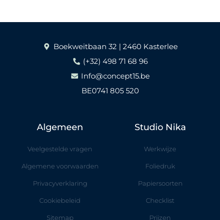
Boekweitbaan 32 | 2460 Kasterlee
(+32) 498 71 68 96
Info@concept15.be
BE0741 805 520
Algemeen
Studio Nika
Veelgestelde vragen
Werkwijze
Algemene voorwaarden
Foliedruk
Privacyverklaring
Papiersoorten
Cookiebeleid
Checklist
Sitemap
Prijzen