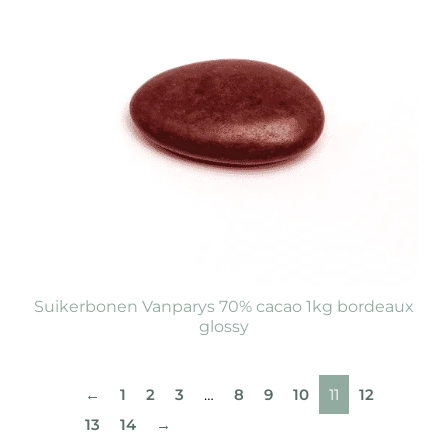
Suikerbonen Vanparys 70% cacao 1kg bordeaux
glossy
←
1
2
3
…
8
9
10
11
12
13
14
→