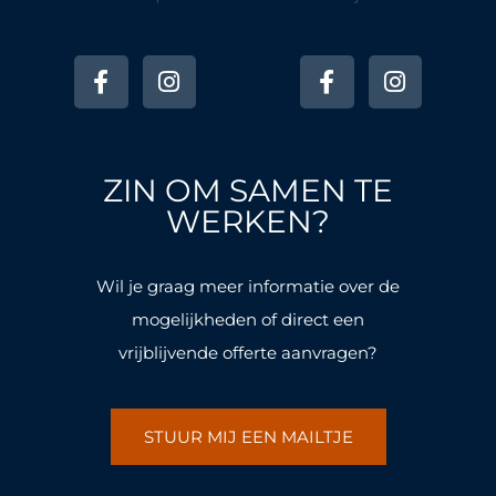
F
I
F
I
a
n
a
n
c
s
c
s
e
t
e
t
b
a
b
a
o
g
o
g
ZIN OM SAMEN TE
o
r
o
r
k
a
k
a
WERKEN?
-
m
-
m
f
f
Wil je graag meer informatie over de
mogelijkheden of direct een
vrijblijvende offerte aanvragen?
STUUR MIJ EEN MAILTJE